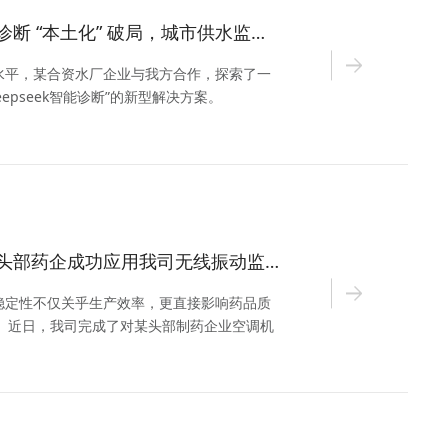
实施案例丨AI智能诊断 “本土化” 破局，城市供水监测迈入新赛道
水平，某合资水厂企业与我方合作，探索了一
eepseek智能诊断”的新型解决方案。
实施案例丨某行业头部药企成功应用我司无线振动监测系统
稳定性不仅关乎生产效率，更直接影响药品质
性。近日，我司完成了对某头部制药企业空调机
系统部署，为洁净车间的设备健康管理提供了