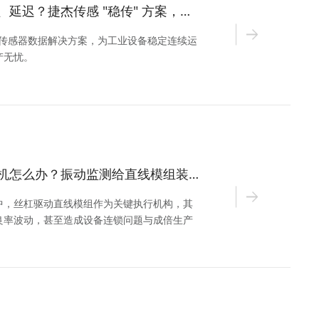
传感器数据老掉线、延迟？捷杰传感 "稳传" 方案，让数据不缺席、决策不滞后
传” 传感器数据解决方案，为工业设备稳定连续运
产无忧。
新能源产线意外停机怎么办？振动监测给直线模组装上 “故障预警器”
中，丝杠驱动直线模组作为关键执行机构，其
良率波动，甚至造成设备连锁问题与成倍生产
落地了一套基于运动状态触发的振动监测与预
向“零意外停机”迈进。