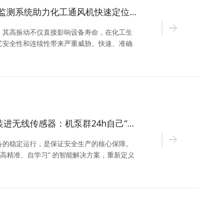
捷杰传感在线振动监测系统助力化工通风机快速定位地脚螺栓松动故障
，其高振动不仅直接影响设备寿命，在化工生
艺安全性和连续性带来严重威胁。快速、准确
停机损失的关键。
“把老师傅的耳朵”装进无线传感器：机泵群24h自己“喊疼”，钢铁石化少停机！
备的稳定运行，是保证安全生产的核心保障。
、高精准、自学习” 的智能解决方案，重新定义
、石化、水泥、玻璃、造纸、电厂、炼化）设