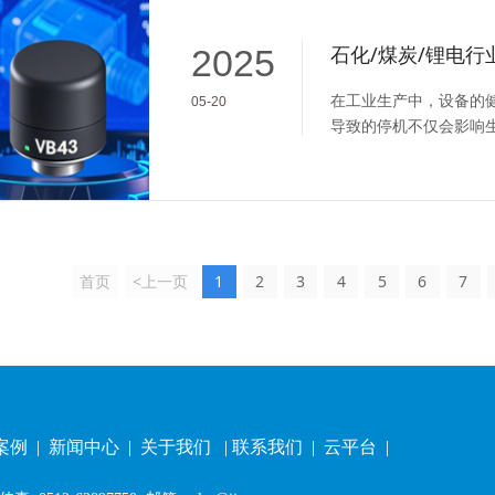
2025
在工业生产中，设备的
05-20
导致的停机不仅会影响
用。那么，如何提前识
传感的MEMS智能无
案。
首页
<上一页
1
2
3
4
5
6
7
案例
|
新闻中心
|
关于我们
|
联系我们
|
云平台
|