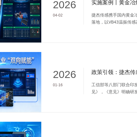
2026
捷杰传感携手国内黄金
04-02
落地，以VB43温振传
管理升级提供高效解决
2026
工信部等八部门联合印发的
01-16
见》，《意见》明确研
维等环节 AI 应用，捷
断 - 决策”一体化数据