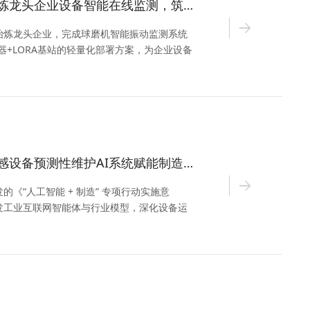
实施案例丨黄金冶炼龙头企业设备智能在线监测，筑牢生产安全防线
冶炼龙头企业，完成球磨机智能振动监测系统
感器+LORA基站的轻量化部署方案，为企业设备
方案。
政策引领：捷杰传感设备预测性维护AI系统赋能制造业数智化“大变革”
《“人工智能 + 制造” 专项行动实施意
发工业互联网智能体与行业模型，深化设备运
杰传感正以自主创新响应政策，构筑“感知 - 诊
智能基石。