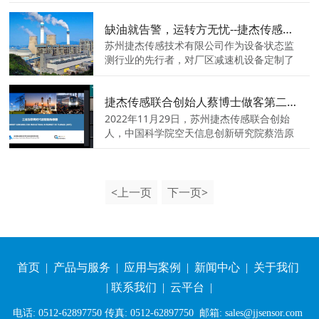
化输出的3轴智能振动温度倾角复合数采终
端。
缺油就告警，运转方无忧--捷杰传感助力钢铁厂减速机智能运维
苏州捷杰传感技术有限公司作为设备状态监
测行业的先行者，对厂区减速机设备定制了
一套油液位状态监测系统，实时监控关键设
备润滑系统健康状态，实现了智能远程监
捷杰传感联合创始人蔡博士做客第二期“能源专委会大讲堂”
测。
2022年11月29日，苏州捷杰传感联合创始
人，中国科学院空天信息创新研究院蔡浩原
做客第2期“能源专委会大讲堂”，主讲“工业
互联网时代的智能传感器”与业内同仁分享，
能源专委会秘书长杨元漪主持大讲堂第二期
活动。
<上一页
下一页>
首页
|
产品与服务
|
应用与案例
|
新闻中心
|
关于我们
|
联系我们
|
云平台
|
电话: 0512-62897750 传真: 0512-62897750 邮箱: sales@jjsensor.com