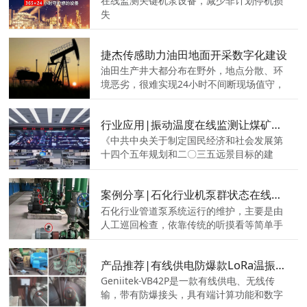
失
捷杰传感助力油田地面开采数字化建设
油田生产井大都分布在野外，地点分散、环
境恶劣，很难实现24小时不间断现场值守，
一般采取人工定时巡检、抽查等维护方式，
难以在第一时间处理油井异常或相关事故，
行业应用|振动温度在线监测让煤矿设备运维更智慧
不仅影响产量，还容易造成安全事故。因
此，油田地面系统的建设则成为油田开发生
《中共中央关于制定国民经济和社会发展第
产管理的重要环节。在工业数字化的浪潮
十四个五年规划和二〇三五远景目标的建
下，油田开采的数字化转型也逐渐被行业内
议》提出，要推动互联网、大数据、人工智
企业认可，数字化油田监测系统可提升油田
能等同各产业深度融合，推动先进制造业集
案例分享|石化行业机泵群状态在线监测
设备整体安全水平，为油田开采工作保驾护
群发展，构建一批各具特色、优势互补、结
航。
构合理的战略性新兴产业增长引擎，培育新
石化行业管道泵系统运行的维护，主要是由
技术、新产品、新业态、新模式。
人工巡回检查，依靠传统的听摸看等简单手
段来判断设备运行状态的好坏，凭经验来判
断设备故障。这样，既不能保证故障监测的
产品推荐|有线供电防爆款LoRa温振传感器VB42P 7X24h监测设备健康状态
准确性和检修的及时性，给检修工作带来很
多不便和加大压力，也对生产带来严重的安
Geniitek-VB42P是一款有线供电、无线传
全隐患。
输，带有防爆接头，具有端计算功能和数字