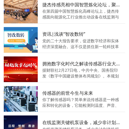
捷杰传感亮相中国智慧炼化论坛，聚焦炼化行业动设备在线监测方案
据，并将其传输到云端（或者服务器）进行
实时分析和处理，来实现煤炭设备的智能运
在第四届中国智慧炼化高峰论坛上，捷杰传
维。
感面向能源化工行业推出动设备在线监测与
故障诊断解决方案，依托捷杰传感先进的智
能感知、无线组网和自诊断优势，推动能源
资讯|浅谈“智改数转”
化工企业数字化、智能化，持续助力能源化
工行业智改数转和绿色高质量发展。
党的二十大报告要求，促进数字经济和实体
经济深度融合。这不仅是抓住新一轮科技革
命和产业变革机遇，抢占未来产业竞争制高
点的战略选择，也是建设现代化产业体系、
拥抱数字化时代之解读传感器行业大数据
推动高质量发展的核心任务。
据财联社2月27日电，中共中央、国务院印
发《数字中国建设整体布局规划》。本规划
指出，建设数字中国是数字时代推进中国式
现代化的重要引擎，是构筑国家竞争新优势
传感器的前世今生与未来
的有力支撑，明确了数字中国建设的重要性
和必要性。
你了解传感器吗？简单来说传感器是一种感
应和转化的设备，它能检测到温度、声音、
光线等信息，然后将它们转化为机器上的电
流、电压等电信号。有了它，机器才能实现
在线监测关键机泵设备，减少非计划停机损失
智能化。
在线监测关键机泵设备，减少非计划停机损