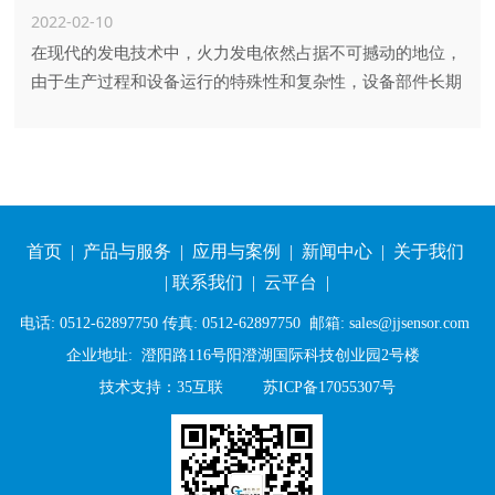
2022-02-10
在现代的发电技术中，火力发电依然占据不可撼动的地位，
由于生产过程和设备运行的特殊性和复杂性，设备部件长期
处于超负荷疲劳运行状态，极大的加剧了设备的维修和更换
的频率，长此以往，在不能保证安全高效生产的同时，又增
加了企业的设备维护和运营成本。所以对关键设备运行状态
的监测具有很大的意义。在设备状态监测、远程故障诊断等
功能在电力领域已经开始部署并取得显著成效。
首页
|
产品与服务
|
应用与案例
|
新闻中心
|
关于我们
|
联系我们
|
云平台
|
电话: 0512-62897750 传真: 0512-62897750 邮箱: sales@jjsensor.com
企业地址: 澄阳路116号阳澄湖国际科技创业园2号楼
技术支持
：
35互联
苏ICP备17055307号