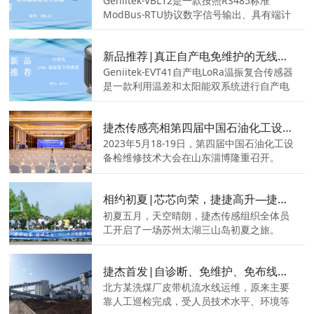
ModBus-RTU协议数字信号输出、具有端计
算功能和数字化输出的3轴智能振动温度倾
角复合数采终端，可以组成庞大的传感器网
新品推荐|真正自产电免维护的无线温振智能传感器诞生了！
络，同一总线上最多支持32个测点同时进行
测试。其尺寸全球最小，方便施工和安装。
Geniitek-EVT41自产电LoRa温振复合传感器
是一款利用温差和太阳能双系统进行自产电
（设备表面温度-环境温度>8℃时，即可实现
自产电与自供电稳定工作）的颠覆式创新性
捷杰传感亮相第四届中国石油化工设备检维修技术大会
产品。
2023年5月18-19日，第四届中国石油化工设
备检维修技术大会在山东淄博隆重召开。
相约初夏|芯芯向荣，捷捷高升—捷杰传感团建活动
初夏五月，天空晴朗，捷杰传感组织全体员
工开启了一场苏州太湖三山岛初夏之旅。
捷杰首发|自诊断、免维护、免布线振动监测系统在洗煤厂皮带机成功应用
北方某洗煤厂皮带机流水线运维，原来主要
靠人工巡检完成，受人员技术水平、环境等