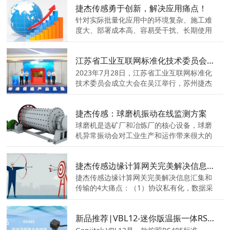
捷杰传感勇于创新，解决应用痛点！
位振动数值的在线实时监测，及时掌握设备
的运行状态，从而达到“降本增效”的目的。
针对实际批量化应用中的环境复杂、施工难
度大、部署成本高、容易受干扰、长期使用
可靠性差等问题，捷杰传感已陆续推出8大
系列20余款产品，近期推出的3款创新性产
江苏省工业互联网标准化技术委员会成立（JS/TC67），捷杰传感积极参与相关标准化工作
品，具有一定的代表性。
2023年7月28日，江苏省工业互联网标准化
技术委员会成立大会在吴江举行，苏州捷杰
传感有幸作为委员单位，将积极推动我省工
业互联网是相关标准化工作。
捷杰传感：球磨机振动在线监测方案
球磨机是选矿厂和冶炼厂的核心设备，球磨
机异常振动会对工业生产和运作带来很大的
破坏。如何有效识别和监测设备的异常，对
球磨机的设备安全、产品生产的持续稳定性
捷杰传感边缘计算网关完美解决信息汇集和传输的４大痛点
有着现实而又深远的意义。
捷杰传感边缘计算网关完美解决信息汇集和
传输的4大痛点：（1）协议私有化，数据采
集兼容性差；（2）无边缘计算能力，云端
计算压力大；（3）无法远程监测、配置、
新品推荐|VBL12-迷你版温振一体RS485有线温振复合传感器诞生了！
升级；（4）无法断点续传，数据不完整。
Geniitek-VBL12是一款按照RS485标准