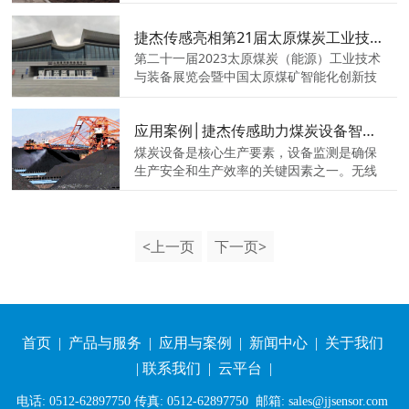
因素影响，设备预防性检修工作效果不佳，
隐患不能及时发现，时常导致非计划停机事
捷杰传感亮相第21届太原煤炭工业技术与装备展览会
故造成重大经济损失。
第二十一届2023太原煤炭（能源）工业技术
与装备展览会暨中国太原煤矿智能化创新技
术高峰论坛于24日在太原潇河国际会展中心
圆满落幕。本届展会以“智能高效 绿色低
应用案例│捷杰传感助力煤炭设备智能运维
碳”为主题，大力推进煤炭产业供给侧结构性
改革，提升煤炭产业领域交流。
煤炭设备是核心生产要素，设备监测是确保
生产安全和生产效率的关键因素之一。无线
智能振动传感器可以在煤炭设备运行时实时
监测设备的振动情况，通过采集设备振动数
据，并将其传输到云端（或者服务器）进行
实时分析和处理，来实现煤炭设备的智能运
<上一页
下一页>
维。
首页
|
产品与服务
|
应用与案例
|
新闻中心
|
关于我们
|
联系我们
|
云平台
|
电话: 0512-62897750 传真: 0512-62897750 邮箱: sales@jjsensor.com